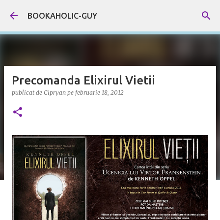
Treceți la conținutul principal
BOOKAHOLIC-GUY
Precomanda Elixirul Vietii
publicat de
Cipryan
pe
februarie 18, 2012